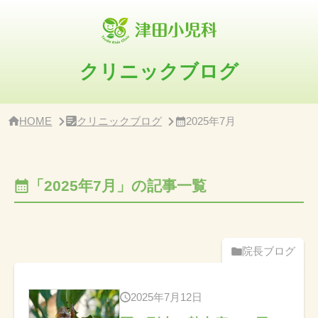
サ
イ
ド
バ
ー・
クリニックブログ
ク
リ
ニ
ッ
HOME
クリニックブログ
2025年7月
ク
概
要
「2025年7月」の記事一覧
院長ブログ
2025年7月12日