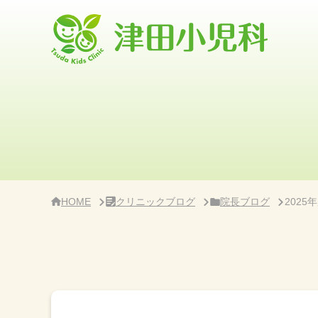
サ
イ
ド
バ
ー・
ク
リ
ニ
ッ
ク
概
要
HOME
クリニックブログ
院長ブログ
202