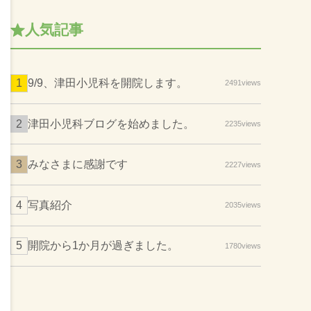
人気記事
9/9、津田小児科を開院します。
2491views
津田小児科ブログを始めました。
2235views
みなさまに感謝です
2227views
写真紹介
2035views
開院から1か月が過ぎました。
1780views