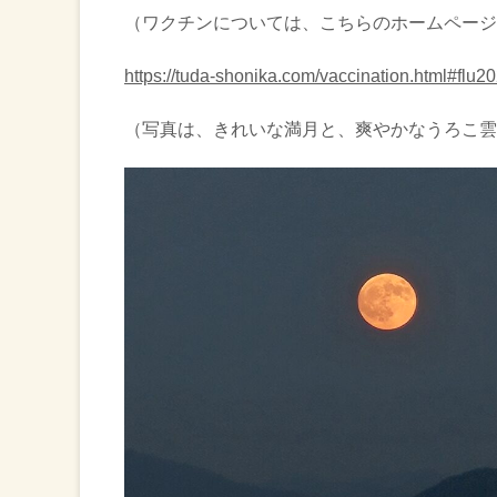
（ワクチンについては、こちらのホームページ
https://tuda-shonika.com/vaccination.html#flu2
（写真は、きれいな満月と、爽やかなうろこ雲